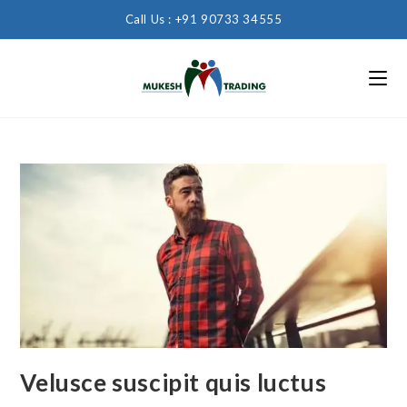
Call Us : +91 90733 34555
Velusce suscipit quis luctus